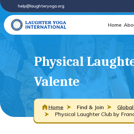
help@laughteryoga.org
Home
Abo
Physical Laught
Valente
Home
Find & Join
Global
Physical Laughter Club by Fran