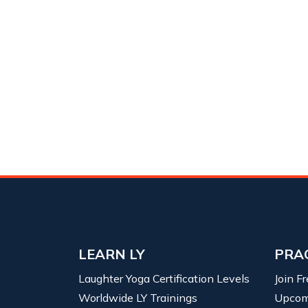
LEARN LY
PRA
Laughter Yoga Certification Levels
Join F
Worldwide LY Trainings
Upcom