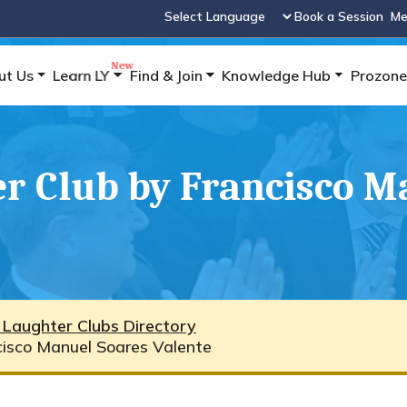
Book a Session
Me
Powered by
ut Us
Learn LY
Find & Join
Knowledge Hub
Prozone
er Club by Francisco M
 Laughter Clubs Directory
cisco Manuel Soares Valente